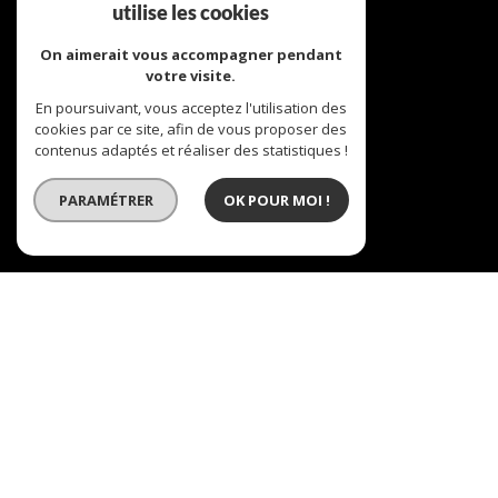
adhérents
utilise les cookies
On aimerait vous accompagner pendant
votre visite.
En poursuivant, vous acceptez l'utilisation des
cookies par ce site, afin de vous proposer des
se connecter
contenus adaptés et réaliser des statistiques !
PARAMÉTRER
OK POUR MOI !
Espace propriétaire
réalisé par
© 2026 | Tous droits réservés | Traduction powered by Google
Plan du site
Mentions légales
Nos honoraires
Liens
Admin
Site internet compatible multi-supports,