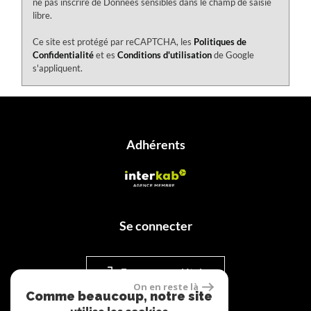
ne pas inscrire de Données sensibles dans le champ de saisie
libre.
Ce site est protégé par reCAPTCHA, les
Politiques de
Confidentialité
et es
Conditions d'utilisation
de Google
s'appliquent.
adhérents
se connecter
Espace propriétaire
On en reste là
Comme beaucoup, notre site