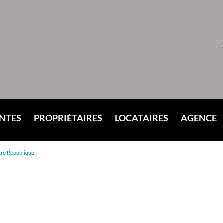
ENTES
PROPRIÉTAIRES
LOCATAIRES
AGENCE
IQUE
AGENCE
étro République
ACTUALI