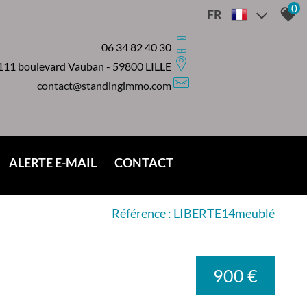
0
FR
06 34 82 40 30
111 boulevard Vauban - 59800 LILLE
contact@standingimmo.com
ALERTE E-MAIL
CONTACT
Référence : LIBERTE14meublé
TES
900 €